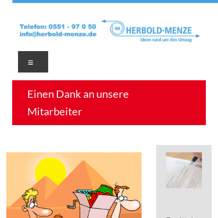
Zum
Inhalt
Ideen
springen
rund
um
den
Menü
Umzug
–
Einen Dank an unsere
regional
–
Mitarbeiter
deutschlandweit
–
weltweit
–
37079
Göttingen