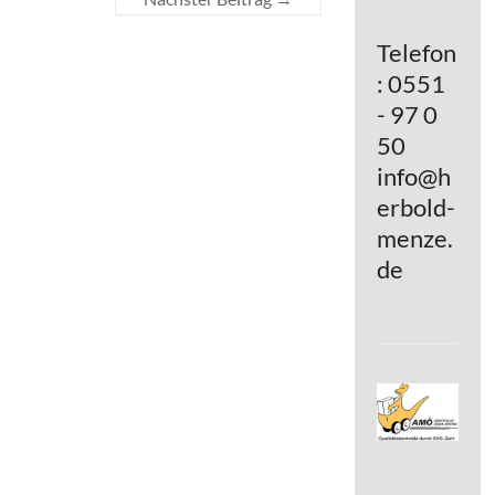
Telefon
: 0551
- 97 0
50
info@h
erbold-
menze.
de