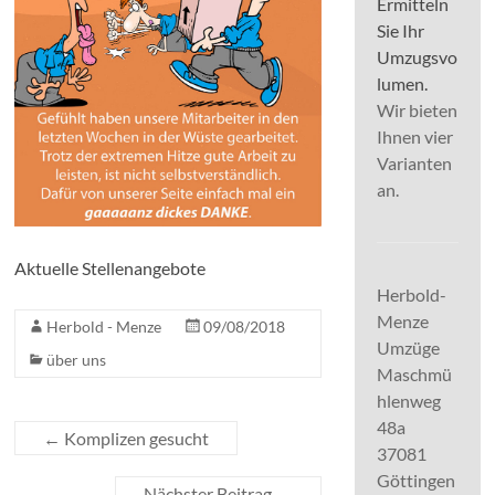
Ermitteln
Sie Ihr
Umzugsvo
lumen.
Wir bieten
Ihnen vier
Varianten
an.
Aktuelle Stellenangebote
Herbold-
Menze
Herbold - Menze
09/08/2018
Umzüge
über uns
Maschmü
hlenweg
48a
←
Komplizen gesucht
37081
Göttingen
Nächster Beitrag
→