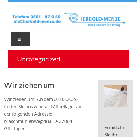
Zum
Inhalt
Ideen
springen
rund
um
den
Menü
Umzug
–
Uncategorized
regional
–
deutschlandweit
–
Wir ziehen um
weltweit
–
Wir ziehen um! Ab dem 01.03.2026
37079
finden Sie uns & unser Möbellager an
Göttingen
der folgenden Adresse:
Maschmühlenweg 48a, D-37081
Ermitteln
Göttingen
Sie Ihr